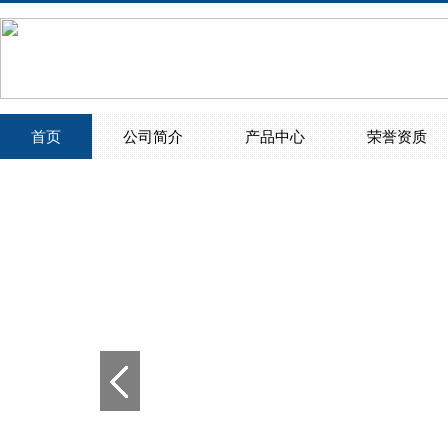
首页
公司简介
产品中心
荣誉资质
>
>
公司简介
联系我们
>
>
>
>
>
>
>
>
>
>
>
>
>
>
>
>
商用灶具
电磁灶
蒸饭柜
西餐设备系列
宴会保温车
保温售饭台
存储调理系列
地沟盖板
商用洗碗机系列
热风循环消毒柜
餐桌椅
油烟净化设备
制冷设备
不锈钢楼梯扶手
家用橱柜
学生床、食品机械